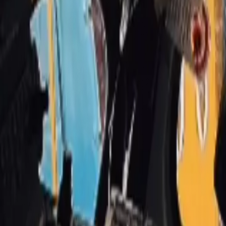
contact@noor-elite-services.com
Accueil
À Propos
Services
Tous les Services