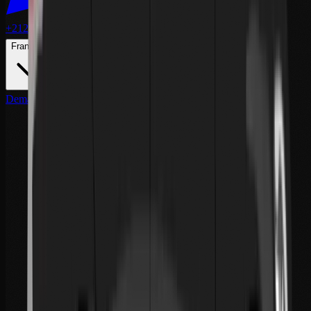
+212 641 079 937
Français
Demander un Devis
Nom Complet
*
Adresse Email
*
Service Souhaité
*