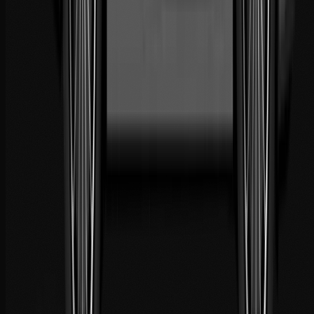
Coverage
Casablanca · Marrakech · Tangier
Smir Marina · Morocco