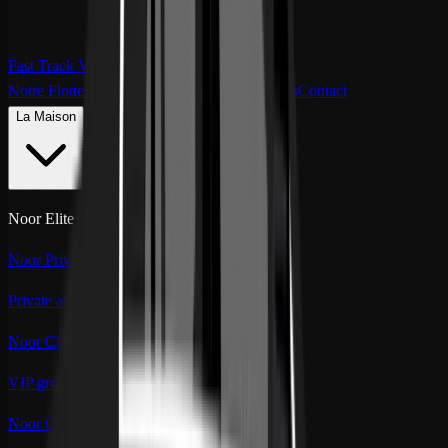
Fast Track VIP Rabat
Notre Flotte
Au-delà de la Route
Clients Privés
Contact
La Maison
Noor Elite Maison
Noor Private Aviation
Private aviation
Noor Chauffeur
VIP ground transport
Noor Concierge