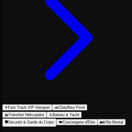
✈
Fast Track VIP Aéroport
🚗
Chauffeur Privé
🚁
Transfert Hélicoptère
⚓
Bateau & Yacht
🛡
Sécurité & Garde du Corps
👑
Conciergerie d'Élite
🏡
Villa Rental