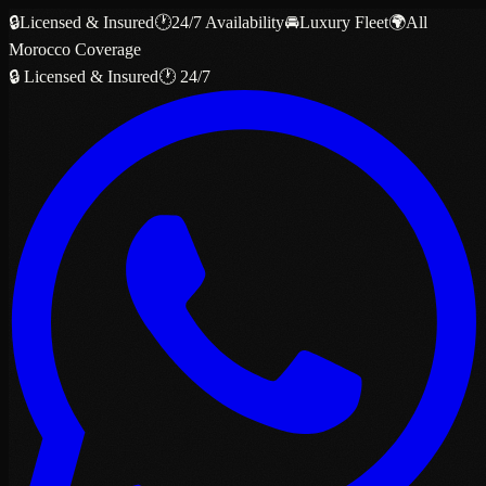
🔒
Licensed & Insured
🕐
24/7 Availability
🚘
Luxury Fleet
🌍
All
Morocco Coverage
🔒 Licensed & Insured
🕐 24/7