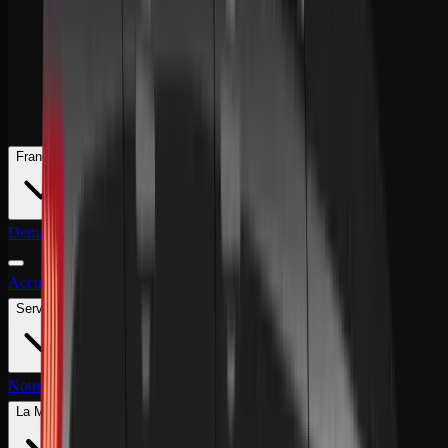
Français
Demander un Devis
Accueil
À Propos
Services
Notre Flotte
Au-delà de la Route
Clients Privés
Contact
La Maison